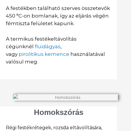
A festékben található szerves összetevők
450 °C-on bomlanak, így az eljárás végén
fémtiszta felületet kapunk.
A termikus festékeltávolítás
cégünknél
fluidágyas
,
vagy
pirolitikus kemence
használatával
valósul meg.
Homokszórás
Régi festékrétegek, rozsda eltávolítására,