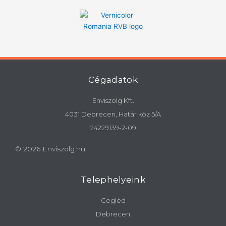
Cégadatok
Enviszolg Kft.
4031 Debrecen, Határ köz 5/A
24229139-2-09
© 2026 Enviszolg.hu
Telephelyeink
Cegléd
Debrecen