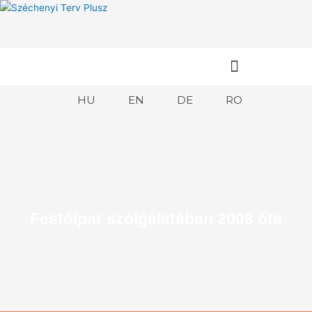
Skip
to
content
HU
EN
DE
RO
Festőipar szolgálatában 2008 óta