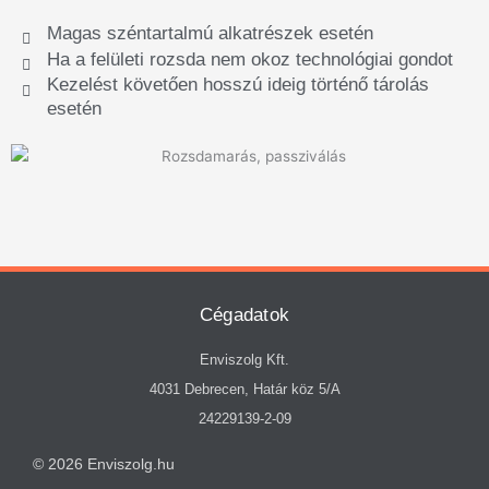
Magas széntartalmú alkatrészek esetén
Ha a felületi rozsda nem okoz technológiai gondot
Kezelést követően hosszú ideig történő tárolás
esetén
Cégadatok
Enviszolg Kft.
4031 Debrecen, Határ köz 5/A
24229139-2-09
© 2026 Enviszolg.hu