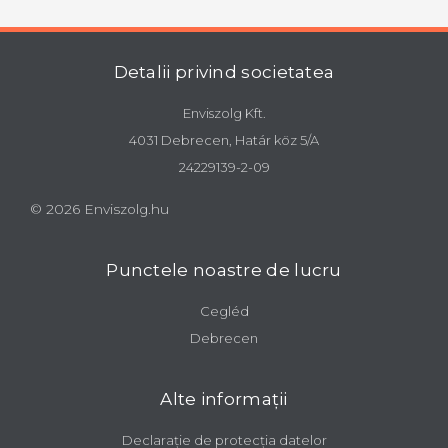
Detalii privind societatea
Enviszolg Kft.
4031 Debrecen, Határ köz 5/A
24229139-2-09
© 2026 Enviszolg.hu
Punctele noastre de lucru
Cegléd
Debrecen
Alte informații
Declarație de protecția datelor