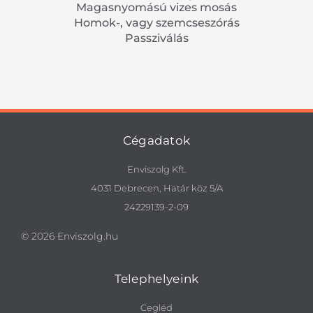
Magasnyomású vizes mosás
Homok-, vagy szemcseszórás
Passziválás
Cégadatok
Enviszolg Kft.
4031 Debrecen, Határ köz 5/A
24229139-2-09
© 2026 Enviszolg.hu
Telephelyeink
Cegléd