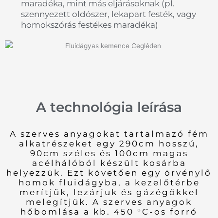
maradéka, mint más eljárásoknak (pl.
szennyezett oldószer, lekapart festék, vagy
homokszórás festékes maradéka)
A technológia leírása
A szerves anyagokat tartalmazó fém
alkatrészeket egy 290cm hosszú,
90cm széles és 100cm magas
acélhálóból készült kosárba
helyezzük. Ezt követően egy örvénylő
homok fluidágyba, a kezelőtérbe
merítjük, lezárjuk és gázégőkkel
melegítjük. A szerves anyagok
hőbomlása a kb. 450 °C-os forró