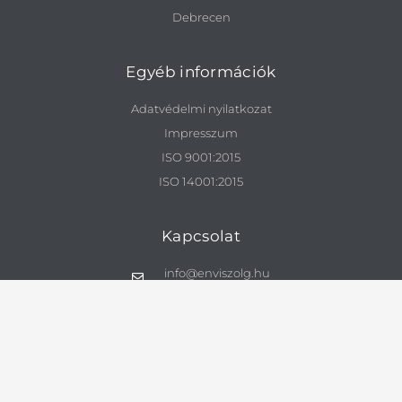
Debrecen
Egyéb információk
Adatvédelmi nyilatkozat
Impresszum
ISO 9001:2015
ISO 14001:2015
Kapcsolat
info@enviszolg.hu
Pályázatok