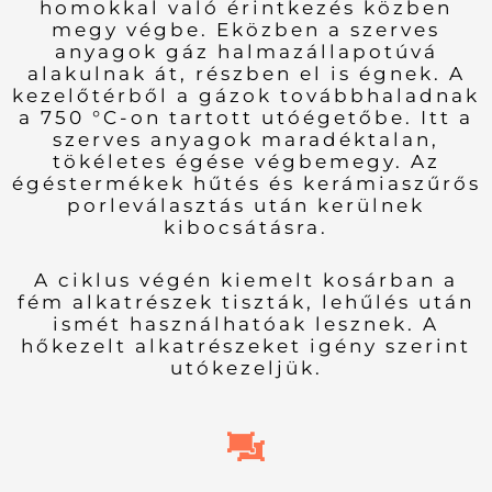
homokkal való érintkezés közben
megy végbe. Eközben a szerves
anyagok gáz halmazállapotúvá
alakulnak át, részben el is égnek. A
kezelőtérből a gázok továbbhaladnak
a 750 °C-on tartott utóégetőbe. Itt a
szerves anyagok maradéktalan,
tökéletes égése végbemegy. Az
égéstermékek hűtés és kerámiaszűrős
porleválasztás után kerülnek
kibocsátásra.
A ciklus végén kiemelt kosárban a
fém alkatrészek tiszták, lehűlés után
ismét használhatóak lesznek. A
hőkezelt alkatrészeket igény szerint
utókezeljük.