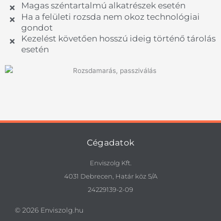
Magas széntartalmú alkatrészek esetén
Ha a felületi rozsda nem okoz technológiai
gondot
Kezelést követően hosszú ideig történő tárolás
esetén
Cégadatok
Enviszolg Kft.
4031 Debrecen, Határ köz 5/A
24229139-2-09
© 2026 Enviszolg.hu