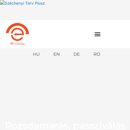
Skip
to
content
HU
EN
DE
RO
Rozsdamarás, passziválás