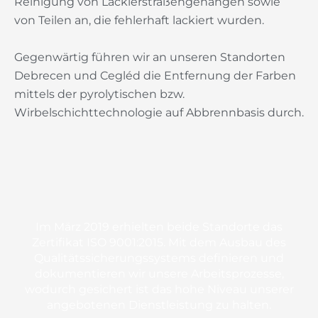
Reinigung von Lackierstraßengehängen sowie
von Teilen an, die fehlerhaft lackiert wurden.
Gegenwärtig führen wir an unseren Standorten
Debrecen und Cegléd die Entfernung der Farben
mittels der pyrolytischen bzw.
Wirbelschichttechnologie auf Abbrennbasis durch.
Im März 2019 erhielten beide Standorte das
Zertifikat ISO 9001:2015. Mit dem Ausbau des
Qualitätssicherungssystems definieren und
dokumentieren wir unsere Arbeitsprozesse,
wodurch gesichert ist das hohe Niveau unserer
angebotenen Dienstleistung zu halten.