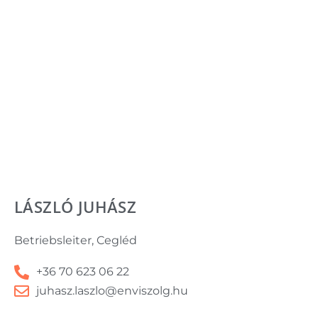
LÁSZLÓ JUHÁSZ
Betriebsleiter, Cegléd
+36 70 623 06 22
juhasz.laszlo@enviszolg.hu