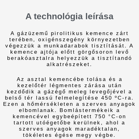
A technológia leírása
A gázüzemű pirolitikus kemence zárt
terében, oxigénszegény környezetben
végezzük a munkadarabok tisztítását. A
kemence ajtója előtt görgősoron levő
berakóasztalra helyezzük a tisztítandó
alkatrészeket.
Az asztal kemencébe tolása és a
kezelőtér légmentes zárása után
kezdődik a gázégő meleg levegőjével a
belső tér lassú felmelegítése 450 ºC-ra.
Ezen a hőmérsékleten a szerves anyagok
elbomlanak. Bomlástermékeik a
kemencével egybeépített 750 °C-on
tartott utóégetőbe kerülnek, ahol a
szerves anyagok maradéktalan,
tökéletes égése megy végbe.