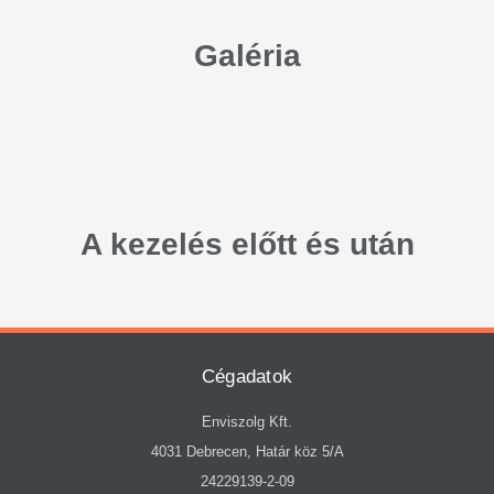
Galéria
A kezelés előtt és után
Cégadatok
Enviszolg Kft.
4031 Debrecen, Határ köz 5/A
24229139-2-09